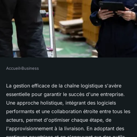
Accueil
›
Business
BUSINESS
Maîtriser la gestion de la
La gestion efficace de la chaîne logistique s'avère
essentielle pour garantir le succès d'une entreprise.
chaîne logistique pour un
Une approche holistique, intégrant des logiciels
succès optimal
performants et une collaboration étroite entre tous les
acteurs, permet d'optimiser chaque étape, de
Théo
•
24 février 2025
•
3 min de lecture
l'approvisionnement à la livraison. En adoptant des