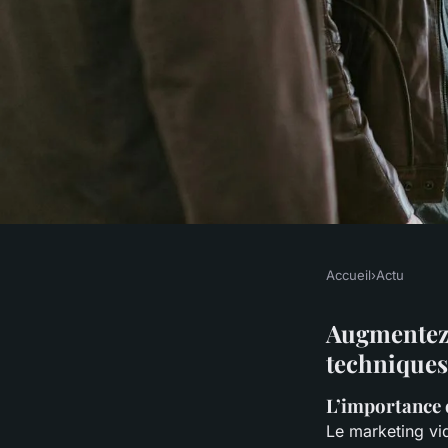
Accueil
›
Actu
ACTU
Augmentez la notori
Augmentez l
techniques
votre boutique artis
L’importance 
Le marketing vid