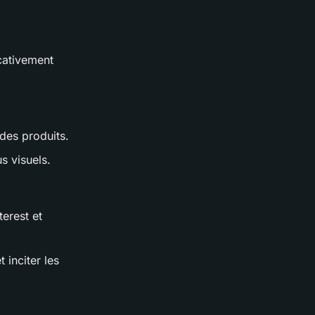
cativement
 des produits.
s visuels.
erest et
 inciter les