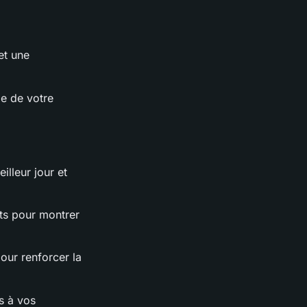
et une
le de votre
illeur jour et
ts pour montrer
pour renforcer la
es à vos