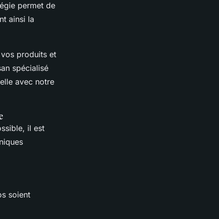
atégie permet de
t ainsi la
 vos produits et
san spécialisé
elle avec notre
e
ible, il est
hniques
os soient