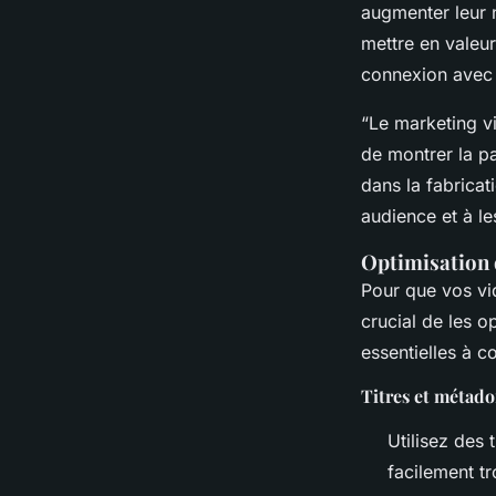
de marketing vidéo e
augmenter leur n
découvrir
mettre en valeur
connexion avec l
“Le marketing vi
Théo
•
24 février 2025
•
6 min de lecture
de montrer la pa
dans la fabricat
audience et à l
Optimisation 
Pour que vos vi
crucial de les o
essentielles à co
Titres et métad
Utilisez des 
facilement t