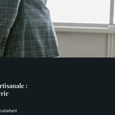
tisanale :
rir
ouhaitant