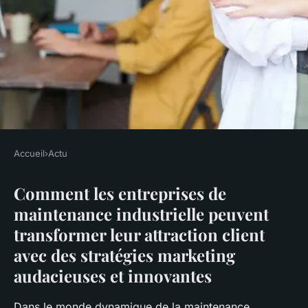
Accueil
›
Actu
ACTU
Comment les entreprises de
Comment les entreprises de
maintenance industrielle peuvent
maintenance industrielle
transformer leur attraction client
peuvent transformer leur
avec des stratégies marketing
attraction client avec des
audacieuses et innovantes
stratégies marketing
Dans le monde dynamique de la maintenance