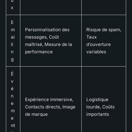
u
x
E
m
Personnalisation des
Risque de spam,
ai
messages, Coût
Taux
li
maîtrisé, Mesure de la
d’ouverture
n
performance
variables
g
É
v
é
n
Expérience immersive,
Logistique
e
Contacts directs, Image
lourde, Coûts
m
de marque
importants
e
nt