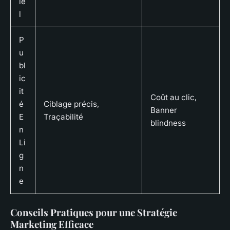
ie
l
P
u
bl
ic
it
Coût au clic,
é
Ciblage précis,
Banner
E
Traçabilité
blindness
n
Li
g
n
e
Conseils Pratiques pour une Stratégie
Marketing Efficace