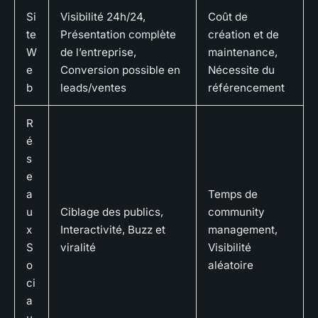
Si
Visibilité 24h/24,
Coût de
te
Présentation complète
création et de
W
de l’entreprise,
maintenance,
e
Conversion possible en
Nécessite du
b
leads/ventes
référencement
R
é
s
e
a
Temps de
u
Ciblage des publics,
community
x
Interactivité, Buzz et
management,
S
viralité
Visibilité
o
aléatoire
ci
a