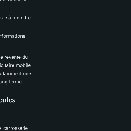
icule à moindre
informations
de revente du
citaire mobile
 notamment une
long terme.
cules
a carrosserie