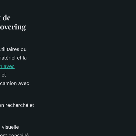
t de
covering
ilitaires ou
atériel et la
n avec
 et
g camion avec
on recherché et
 visuelle
ent conseillé