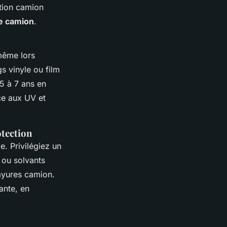
ction camion
ie camion
.
même lors
s vinyle ou film
 5 à 7 ans en
ce aux UV et
otection
e. Privilégiez un
 ou solvants
ayures camion.
ante, en