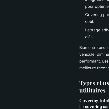
pour optimise
Covering part
coût.
Lettrage adhé
clés.
Bien entretenue
véhicule, diminu
performant. Les
meilleure reconn
Types et u
utilitaires
Covering total,
Le
covering ca