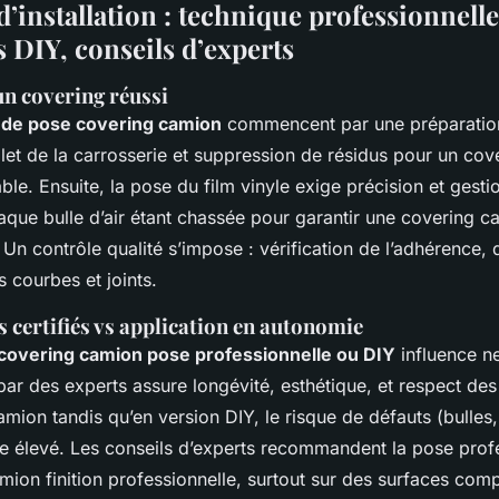
’installation : technique professionnelle
s DIY, conseils d’experts
un covering réussi
 de pose covering camion
commencent par une préparation
et de la carrosserie et suppression de résidus pour un cove
e. Ensuite, la pose du film vinyle exige précision et gesti
que bulle d’air étant chassée pour garantir une covering ca
 Un contrôle qualité s’impose : vérification de l’adhérence,
s courbes et joints.
 certifiés vs application en autonomie
covering camion pose professionnelle ou DIY
influence ne
par des experts assure longévité, esthétique, et respect de
amion tandis qu’en version DIY, le risque de défauts (bulles,
te élevé. Les conseils d’experts recommandent la pose prof
ion finition professionnelle, surtout sur des surfaces com