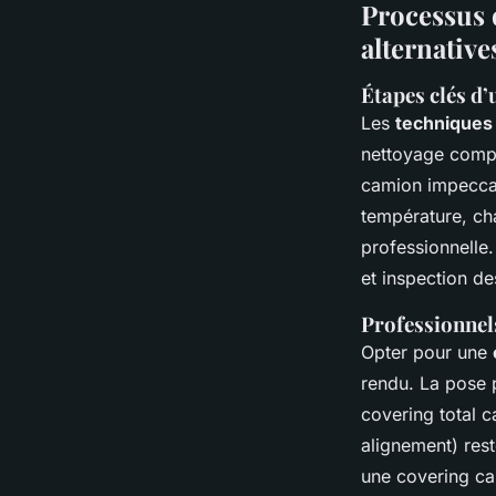
Processus d
alternative
Étapes clés d’
Les
techniques
nettoyage compl
camion impeccabl
température, cha
professionnelle.
et inspection de
Professionnels
Opter pour une
rendu. La pose 
covering total c
alignement) res
une covering cam