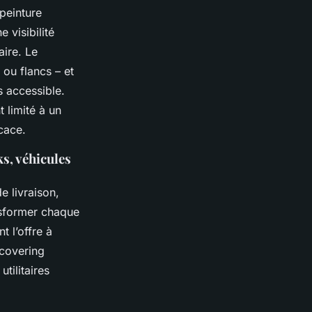
peinture
 visibilité
aire. Le
 ou flancs – et
s accessible.
t limité à un
cace.
ks, véhicules
e livraison,
nsformer chaque
t l’offre à
 covering
tilitaires