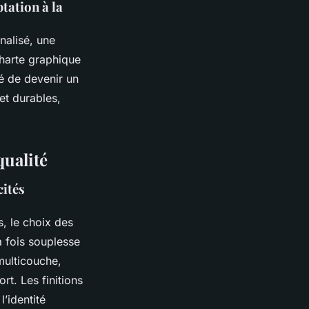
tation à la
nalisé, une
 charte graphique
é de devenir un
et durables,
qualité
cités
, le choix des
a fois souplesse
multicouche,
t. Les finitions
l’identité