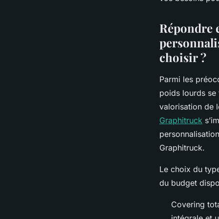
Théo
•
20 juin 2025
•
8 min de lecture
Répondre e
personnali
choisir ?
Parmi les préocc
poids lourds se 
valorisation de 
Graphitruck
s’im
personnalisatio
Graphitruck.
Le choix du typ
du budget dispo
Covering tot
intégrale et 