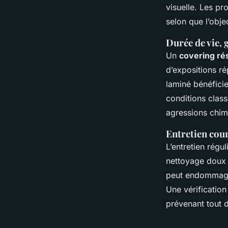
visuelle. Les p
selon que l’obje
Durée de vie, 
Un
covering ré
d’expositions ré
laminé bénéficie
conditions clas
agressions chim
Entretien cour
L’entretien régu
nettoyage doux à
peut endommager
Une vérificatio
prévenant tout 