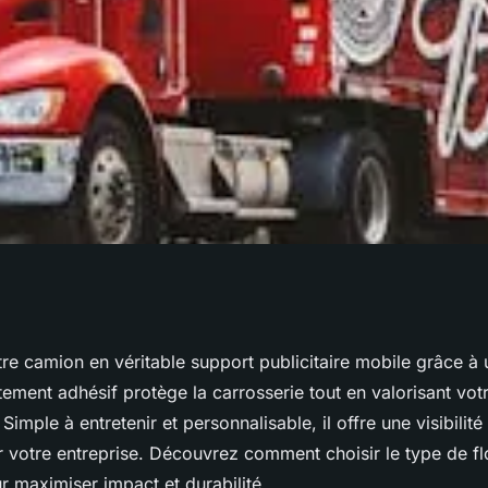
camion avec un
re camion en véritable support publicitaire mobile grâce à
tement adhésif protège la carrosserie tout en valorisant vo
Simple à entretenir et personnalisable, il offre une visibilité
votre entreprise. Découvrez comment choisir le type de f
r maximiser impact et durabilité.