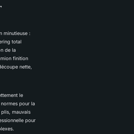
,
 minutieuse :
ring total
on de la
mion finition
 découpe nette,
ttement le
s normes pour la
 plis, mauvais
essionnelle pour
plexes.