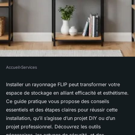
Accueil
›
Services
SERVICES
Installer un rayonnage flip :
Installer un rayonnage FLIP peut transformer votre
espace de stockage en alliant efficacité et esthétisme.
guide pratique et conseils clés
Ce guide pratique vous propose des conseils
essentiels et des étapes claires pour réussir cette
Théo
•
21 mars 2025
•
5 min de lecture
installation, qu’il s’agisse d’un projet DIY ou d’un
projet professionnel. Découvrez les outils