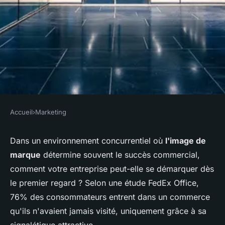
Accueil
›
Marketing
MARKETING
Signalétique d'entreprise :
Dans un environnement concurrentiel où
l'image de
marque
détermine souvent le succès commercial,
l'identité visuelle réinventée
comment votre entreprise peut-elle se démarquer dès
le premier regard ? Selon une étude FedEx Office,
Théo
•
28 novembre 2025
•
7 min de lecture
76% des consommateurs entrent dans un commerce
qu'ils n'avaient jamais visité, uniquement grâce à sa