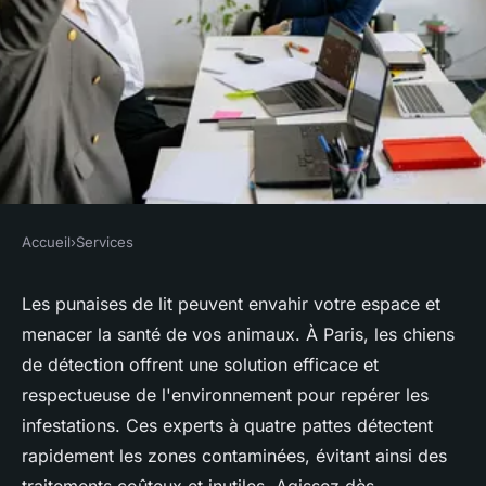
Accueil
›
Services
SERVICES
Chien de détection des
Les punaises de lit peuvent envahir votre espace et
menacer la santé de vos animaux. À Paris, les chiens
punaises de lit à paris : agissez
de détection offrent une solution efficace et
maintenant !
respectueuse de l'environnement pour repérer les
infestations. Ces experts à quatre pattes détectent
Théo
•
28 février 2025
•
5 min de lecture
rapidement les zones contaminées, évitant ainsi des