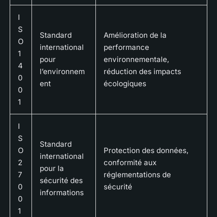
I
S
Standard
Amélioration de la
O
international
performance
1
pour
environnementale,
4
l’environnem
réduction des impacts
0
ent
écologiques
0
1
I
S
Standard
O
Protection des données,
international
2
conformité aux
pour la
7
réglementations de
sécurité des
0
sécurité
informations
0
1