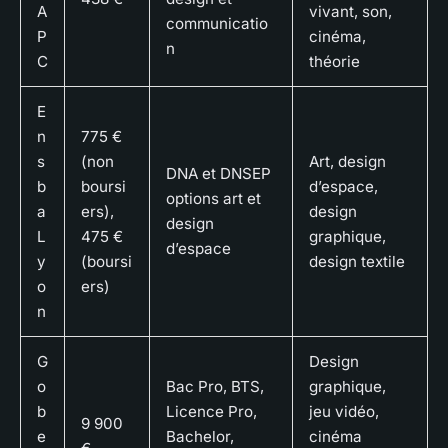
A
vivant, son,
communicatio
P
cinéma,
n
C
théorie
E
n
775 €
s
(non
Art, design
DNA et DNSEP
b
boursi
d’espace,
options art et
a
ers),
design
design
L
475 €
graphique,
d’espace
y
(boursi
design textile
o
ers)
n
G
Design
o
Bac Pro, BTS,
graphique,
b
Licence Pro,
jeu vidéo,
9 900
e
Bachelor,
cinéma