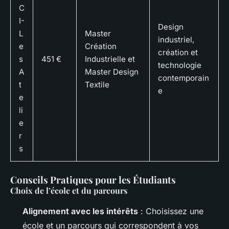
C
I-
Design
L
Master
industriel,
e
Création
création et
s
451 €
Industrielle et
technologie
A
Master Design
contemporain
t
Textile
e
e
li
e
r
s
Conseils Pratiques pour les Étudiants
Choix de l’école et du parcours
Alignement avec les intérêts
: Choisissez une
école et un parcours qui correspondent à vos