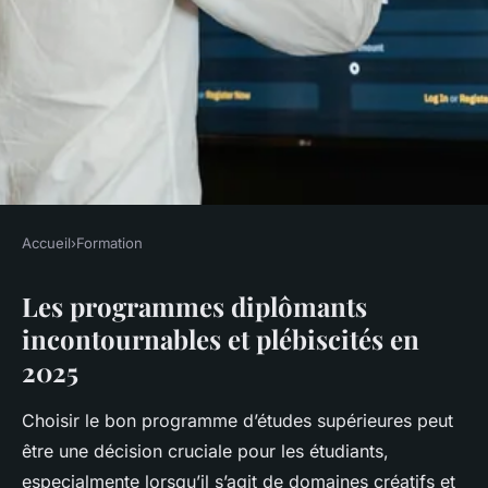
Accueil
›
Formation
FORMATION
Les programmes diplômants
Les programmes diplômants
incontournables et plébiscités en
incontournables et plébiscités
2025
en 2022
Choisir le bon programme d’études supérieures peut
Théo
•
23 février 2025
•
7 min de lecture
être une décision cruciale pour les étudiants,
especialmente lorsqu’il s’agit de domaines créatifs et