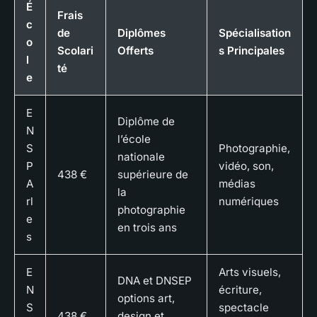
É
Frais
c
de
Diplômes
Spécialisation
o
Scolari
Offerts
s Principales
l
té
e
E
Diplôme de
N
l’école
S
Photographie,
nationale
P
vidéo, son,
438 €
supérieure de
A
médias
la
rl
numériques
photographie
e
en trois ans
s
E
Arts visuels,
DNA et DNSEP
N
écriture,
options art,
S
spectacle
438 €
design et