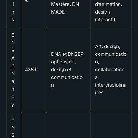
€
li
Mastère, DN
d’animation,
n
MADE
design
s
interactif
E
N
Art, design,
S
DNA et DNSEP
communicatio
A
options art,
n,
D
438 €
design et
collaboration
N
communicatio
s
a
n
interdisciplina
n
ires
c
y
E
N
S