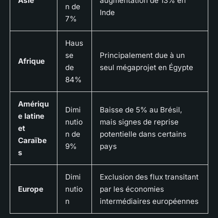
Asie
augmentation de 13% en
n de
Inde
7%
Haus
se
Principalement due à un
Afrique
de
seul mégaprojet en Égypte
84%
Amériqu
Dimi
Baisse de 5% au Brésil,
e latine
nutio
mais signes de reprise
et
n de
potentielle dans certains
Caraïbe
9%
pays
s
Dimi
Exclusion des flux transitant
Europe
nutio
par les économies
n
intermédiaires européennes