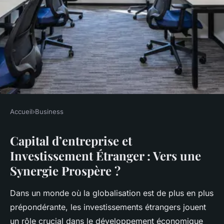
Accueil
›
Business
BUSINESS
Capital d’entreprise et
Capital d'entreprise et
Investissement Étranger : Vers une
Investissement Étranger : Vers
Synergie Prospère ?
une Synergie Prospère ?
Dans un monde où la globalisation est de plus en plus
Théo
•
3 février 2025
•
6 min de lecture
prépondérante, les investissements étrangers jouent
un rôle crucial dans le développement économique