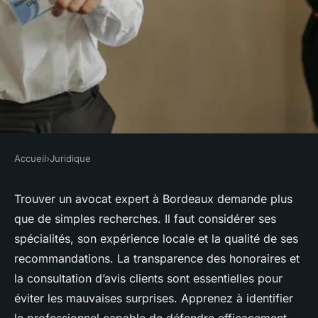
Accueil
›
Juridique
JURIDIQUE
Top conseils pour choisir un
Trouver un avocat expert à Bordeaux demande plus
que de simples recherches. Il faut considérer ses
avocat expert à bordeaux
spécialités, son expérience locale et la qualité de ses
recommandations. La transparence des honoraires et
Théo
•
6 octobre 2025
•
6 min de lecture
la consultation d’avis clients sont essentielles pour
éviter les mauvaises surprises. Apprenez à identifier