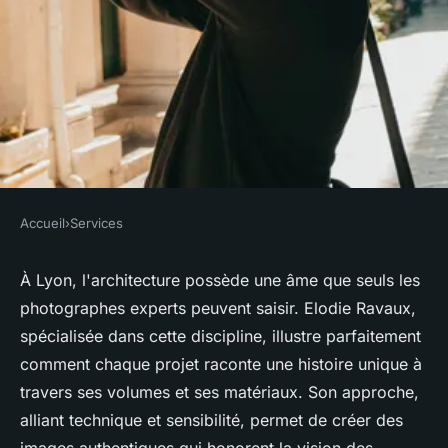
Accueil
›
Services
SERVICES
Photographe d'architecture à
À Lyon, l'architecture possède une âme que seuls les
photographes experts peuvent saisir. Elodie Ravaux,
lyon : une vision inspirante
spécialisée dans cette discipline, illustre parfaitement
comment chaque projet raconte une histoire unique à
Théo
•
7 novembre 2025
•
7 min de lecture
travers ses volumes et ses matériaux. Son approche,
alliant technique et sensibilité, permet de créer des