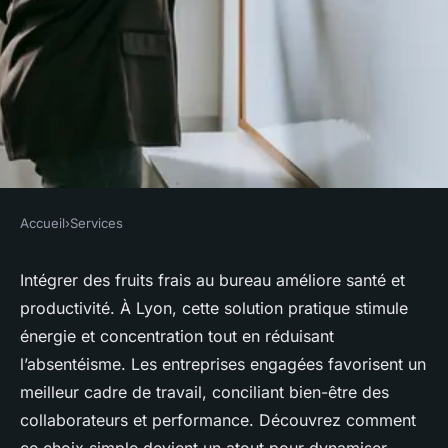
Accueil
›
Services
SERVICES
Fruits frais au bureau à lyon :
Intégrer des fruits frais au bureau améliore santé et
productivité. À Lyon, cette solution pratique stimule
une solution santé pratique !
énergie et concentration tout en réduisant
l’absentéisme. Les entreprises engagées favorisent un
Théo
•
23 octobre 2025
•
6 min de lecture
meilleur cadre de travail, conciliant bien-être des
collaborateurs et performance. Découvrez comment